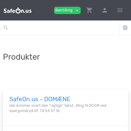
shopping_cart
person
menu
Bestilling
expand_more
search
language
Produkter
SafeOn.us - DOMÆNE
Her kommer snart den "rigtige" tekst...Ring til DCGR ved
spørgsmål på tlf. 74 53 57 16.