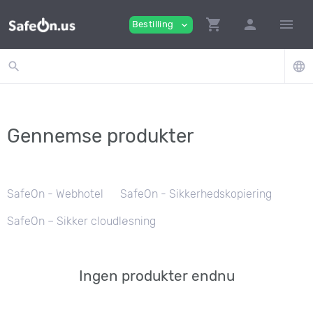
shopping_cart
person
menu
Bestilling
expand_more
search
language
Gennemse produkter
SafeOn - Webhotel
SafeOn - Sikkerhedskopiering
SafeOn – Sikker cloudløsning
Ingen produkter endnu