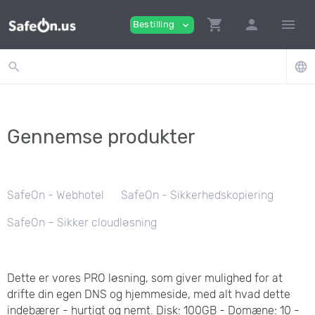
shopping_cart
person
menu
Bestilling
expand_more
search
language
Gennemse produkter
SafeOn - Webhotel
SafeOn - Sikkerhedskopiering
SafeOn – Sikker cloudløsning
Dette er vores PRO løsning, som giver mulighed for at
drifte din egen DNS og hjemmeside, med alt hvad dette
indebærer - hurtigt og nemt. Disk: 100GB - Domæne: 10 -