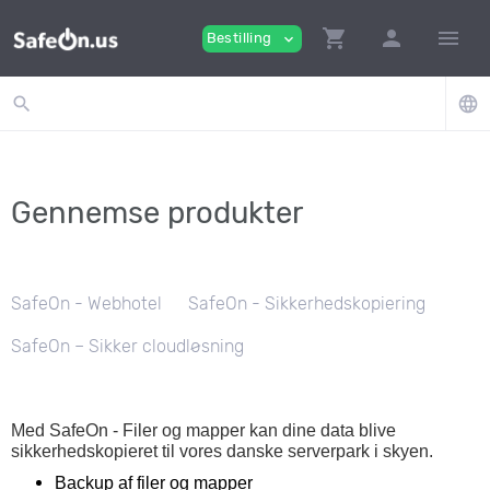
shopping_cart
person
menu
Bestilling
expand_more
search
language
Gennemse produkter
SafeOn - Webhotel
SafeOn - Sikkerhedskopiering
SafeOn – Sikker cloudløsning
Med SafeOn - Filer og mapper kan dine data blive
sikkerhedskopieret til vores danske serverpark i skyen.
Backup af filer og mapper